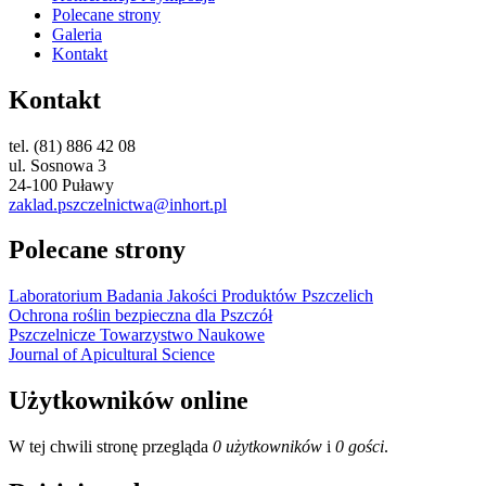
Polecane strony
Galeria
Kontakt
Kontakt
tel. (81) 886 42 08
ul. Sosnowa 3
24-100 Puławy
zaklad.pszczelnictwa@inhort.pl
Polecane strony
Laboratorium Badania Jakości Produktów Pszczelich
Ochrona roślin bezpieczna dla Pszczół
Pszczelnicze Towarzystwo Naukowe
Journal of Apicultural Science
Użytkowników online
W tej chwili stronę przegląda
0 użytkowników
i
0 gości
.