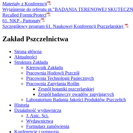
Materiały z Konferencji
Wyjaśnienie do referatu pt."BADANIA TERENOWEJ SKUTEC
Recalled FormicProtect
61. NKP - Partonaty
Szczegółowy program 61. Naukowej Konferencji Pszczelarskiej
Zakład Pszczelnictwa
Strona główna
Aktualności
Struktura Zakładu
Kierownik Zakładu
Pracownia Hodowli Pszczół
Pracownia Technologii Pasiecznych
Pracownia Zapylania Roślin
Zespół botaniki pszczelarskiej
Zespół badawczy owadów zapylających
Laboratorium Badania Jakości Produktów Pszczelich
Historia
Działalność wydawnicza
J. Apic. Sci.
Wydawnictwa
Formularz zamówienia
Konferencje i sympozja