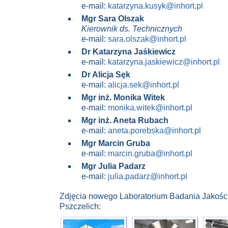
e-mail:
katarzyna.kusyk@inhort.pl
Mgr Sara Olszak
Kierownik ds. Technicznych
e-mail:
sara.olszak@inhort.pl
Dr Katarzyna Jaśkiewicz
e-mail:
katarzyna.jaskiewicz@inhort.pl
Dr Alicja Sęk
e-mail:
alicja.sek@inhort.pl
Mgr inż. Monika Witek
e-mail:
monika.witek@inhort.pl
Mgr inż. Aneta Rubach
e-mail:
aneta.porebska@inhort.pl
Mgr Marcin Gruba
e-mail:
marcin.gruba@inhort.pl
Mgr Julia Padarz
e-mail:
julia.padarz@inhort.pl
Zdjęcia nowego Laboratorium Badania Jakośc
Pszczelich: