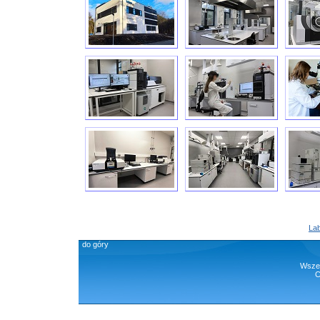
Lab
do góry
Wszel
C